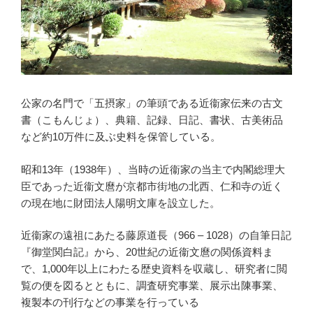
公家の名門で「五摂家」の筆頭である近衞家伝来の古文
書（こもんじょ）、典籍、記録、日記、書状、古美術品
など約10万件に及ぶ史料を保管している。
昭和13年（1938年）、当時の近衞家の当主で内閣総理大
臣であった近衞文麿が京都市街地の北西、仁和寺の近く
の現在地に財団法人陽明文庫を設立した。
近衞家の遠祖にあたる藤原道長（966 – 1028）の自筆日記
『御堂関白記』から、20世紀の近衞文麿の関係資料ま
で、1,000年以上にわたる歴史資料を収蔵し、研究者に閲
覧の便を図るとともに、調査研究事業、展示出陳事業、
複製本の刊行などの事業を行っている