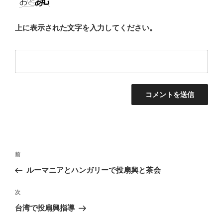
上に表示された文字を入力してください。
投
前
前
稿
の
ルーマニアとハンガリーで投扇興と茶会
ナ
投
ビ
稿
次
次
ゲ
の
台湾で投扇興指導
投
ー