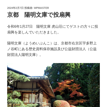
投
2024年2月7日
投稿者:
WPMASTER
稿
京都 陽明文庫で投扇興
日:
令和6年1月27日 陽明文庫 虎山荘にてゲストの方々に投
扇興を楽しんでいただきました。
陽明文庫（ようめいぶんこ）は、京都市右京区宇多野上
ノ谷町にある歴史資料保存施設及び公益財団法人（公益
財団法人陽明文庫）。