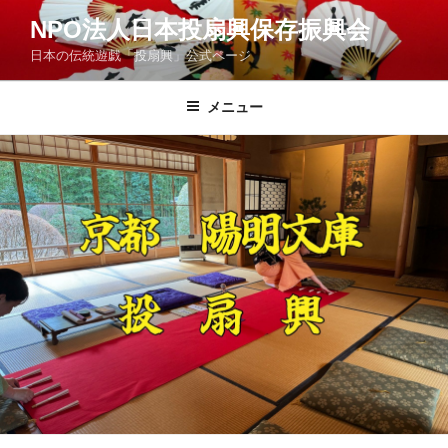
コ
NPO法人日本投扇興保存振興会
ン
日本の伝統遊戯「投扇興」公式ページ
テ
ン
ツ
メニュー
へ
ス
キ
ッ
プ