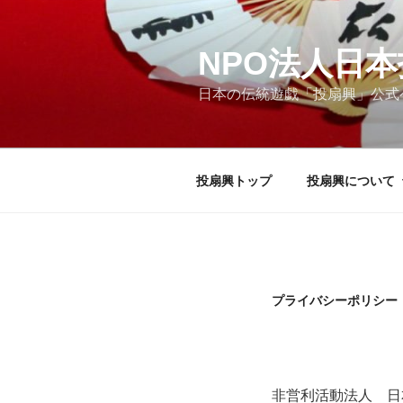
コ
ン
テ
NPO法人日
ン
日本の伝統遊戯「投扇
ツ
へ
ス
キ
投扇興トップ
投扇興について
ッ
プ
プライバシーポリシー
非営利活動法人 日