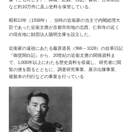
など約10万件に及ぶ史料を保管している。
昭和13年（1938年）、当時の近衞家の当主で内閣総理大
臣であった近衞文麿が京都市街地の北西、仁和寺の近く
の現在地に財団法人陽明文庫を設立した。
近衞家の遠祖にあたる藤原道長（966 – 1028）の自筆日記
『御堂関白記』から、20世紀の近衞文麿の関係資料ま
で、1,000年以上にわたる歴史資料を収蔵し、研究者に閲
覧の便を図るとともに、調査研究事業、展示出陳事業、
複製本の刊行などの事業を行っている