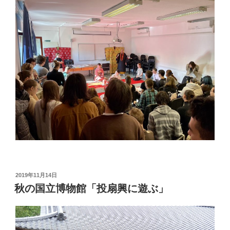
投
2019年11月14日
稿
秋の国立博物館「投扇興に遊ぶ」
日: