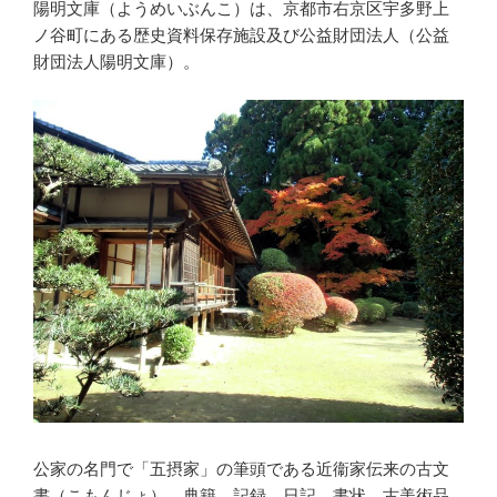
陽明文庫（ようめいぶんこ）は、京都市右京区宇多野上
ノ谷町にある歴史資料保存施設及び公益財団法人（公益
財団法人陽明文庫）。
公家の名門で「五摂家」の筆頭である近衞家伝来の古文
書（こもんじょ）、典籍、記録、日記、書状、古美術品