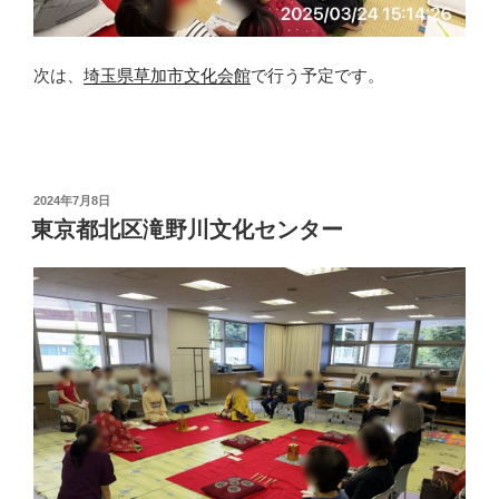
次は、
埼玉県草加市文化会館
で行う予定です。
投
2024年7月8日
稿
東京都北区滝野川文化センター
日: