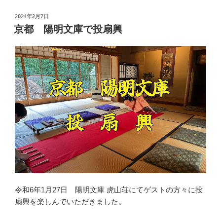
投
2024年2月7日
稿
京都 陽明文庫で投扇興
日:
令和6年1月27日 陽明文庫 虎山荘にてゲストの方々に投
扇興を楽しんでいただきました。