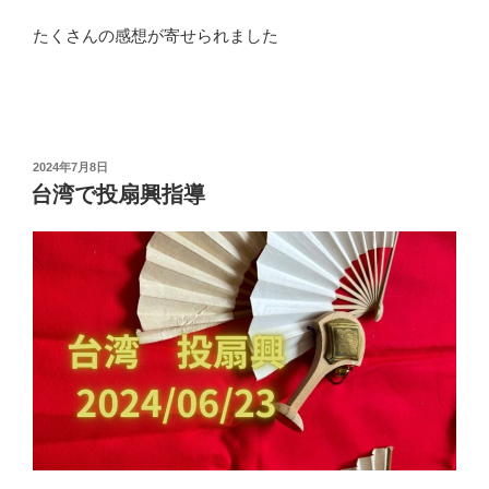
たくさんの感想が寄せられました
投
2024年7月8日
稿
台湾で投扇興指導
日: