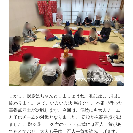
しかし、挨拶はちゃんとしましょうね。礼に始まり礼に
終わります。 さて、いよいよ決勝戦です。 本番で行った
高得点同士が対戦します。今回は、偶然にも大人チーム
と子供チームの対戦となりました。 初投から高得点が出
ました。 散る花 久方の・・・点式には百人一首があ
てられており、大人も子供も百人一首を読み上げます。