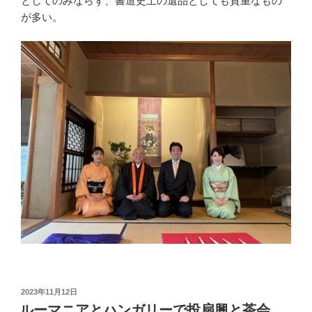
としてのみならず、書道史上の遺品としても貴重なもの
が多い。
投
2023年11月12日
稿
ルーマニアとハンガリーで投扇興と茶会