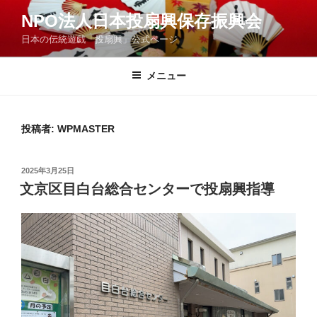
コ
NPO法人日本投扇興保存振興会
ン
日本の伝統遊戯「投扇興」公式ページ
テ
ン
ツ
メニュー
へ
ス
キ
投稿者:
WPMASTER
ッ
プ
投
2025年3月25日
稿
文京区目白台総合センターで投扇興指導
日: