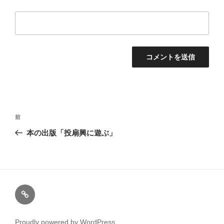
投
前
前
稿
の
本の出版「投扇興に遊ぶ」
ナ
投
ビ
稿
ゲ
ー
プ
シ
ラ
ョ
イ
ン
Proudly powered by WordPress